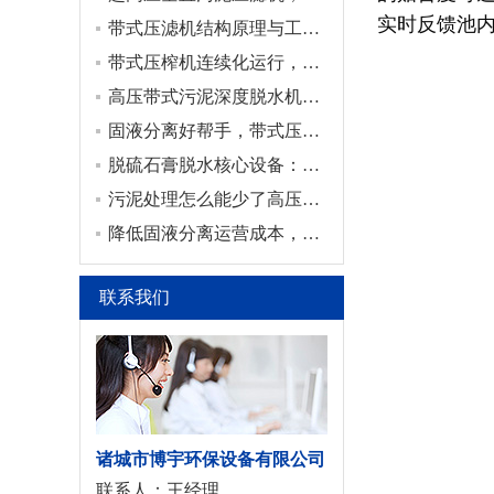
实时反馈池
带式压滤机结构原理与工况适配技术探析
带式压榨机连续化运行，成为各工厂固液分离的助力
高压带式污泥深度脱水机性能对比
固液分离好帮手，带式压滤机
脱硫石膏脱水核心设备：真空皮带脱水机全面解析
污泥处理怎么能少了高压带式污泥深度脱水机，绿色处理资源化利用
降低固液分离运营成本，带式压榨机适配各类生产工况
联系我们
诸城市博宇环保设备有限公司
联系人：王经理