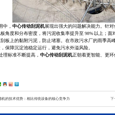
用中，
中心传动刮泥机
展现出强大的问题解决能力。针对传
板角度和分布密度，将污泥收集率提升至 98% 以上；
理刮板上的黏附污泥，防止堵塞。在市政污水厂的雨季高
量，保障沉淀池稳定运行，避免污水外溢风险。
处理标准不断提高，
中心传动刮泥机
正朝着更智能、更环
滤机的技术优势：相比传统设备的核心竞争力
下