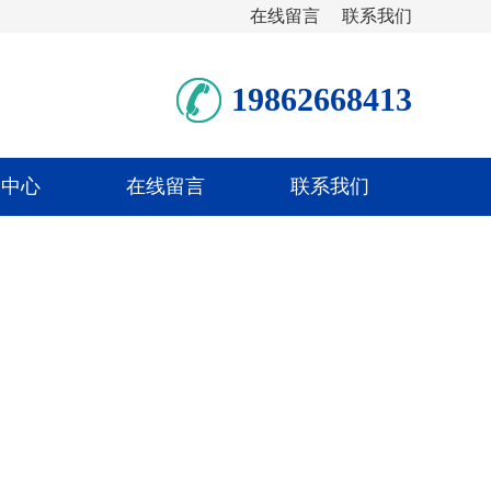
在线留言
联系我们
19862668413
助中心
在线留言
联系我们